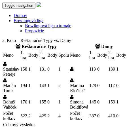
Toggle navigation
Domov
Bowlingová liga
Bowlingová liga a turnaje
Propozície
2. Kolo – Reštauračné Typy vs. Dámy
Reštauračné Typy
Dámy
1.
2.
1.
2.
Meno
Body
Body
Spolu
Meno
Body
Body
hra
hra
hra
hra
Stanislav
158
1
131
0
1
113
0
139
1
Petreje
Marián
194
1
143
1
2
Martina
129
0
112
0
Turek
Riečická
Bohuš
170
1
155
0
1
Simona
145
0
159
1
Valíček
Boldišová
Počet
Počet
522
2
429
2
4
387
0
410
0
kolkov
kolkov
Celkový výsledok