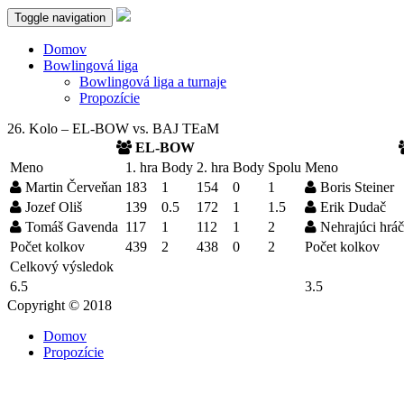
Toggle navigation
Domov
Bowlingová liga
Bowlingová liga a turnaje
Propozície
26. Kolo – EL-BOW vs. BAJ TEaM
EL-BOW
Meno
1. hra
Body
2. hra
Body
Spolu
Meno
Martin Červeňan
183
1
154
0
1
Boris Steiner
Jozef Oliš
139
0.5
172
1
1.5
Erik Dudač
Tomáš Gavenda
117
1
112
1
2
Nehrajúci hráč
Počet kolkov
439
2
438
0
2
Počet kolkov
Celkový výsledok
6.5
3.5
Copyright © 2018
Domov
Propozície